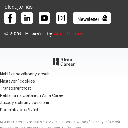
Sledujte nás
Newsletter
Facebook
LinkedIn
YouTube
Instagram
© 2026 | Powered by
Alma Career
Nahlásit nezákonný obsah
Nastavení cookies
Transparentnost
Reklama na portálech Alma Career
Zásady ochrany soukromí
Podmínky používání
© Alma Career Czechia s.r.o. Vizuální podoba webové stránky může být
rovněž předmětem autorských práv třetích stran