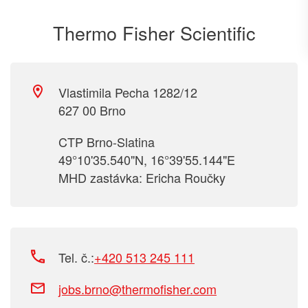
Thermo Fisher Scientific
Vlastimila Pecha 1282/12
627 00 Brno
CTP Brno-Slatina
49°10'35.540"N, 16°39'55.144"E
MHD zastávka: Ericha Roučky
Tel. č.:
+420 513 245 111
jobs.brno@thermofisher.com