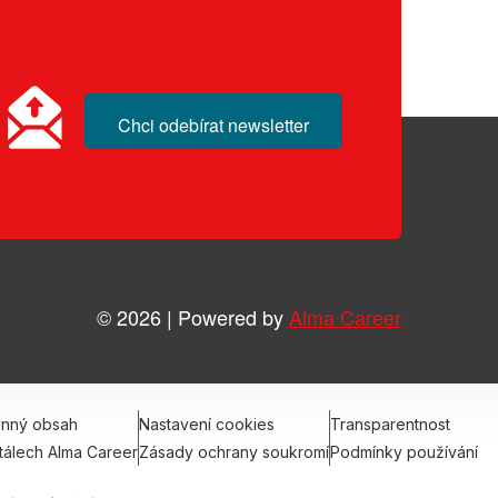
Chci odebírat newsletter
© 2026 | Powered by
Alma Career
onný obsah
Nastavení cookies
Transparentnost
tálech Alma Career
Zásady ochrany soukromí
Podmínky používání