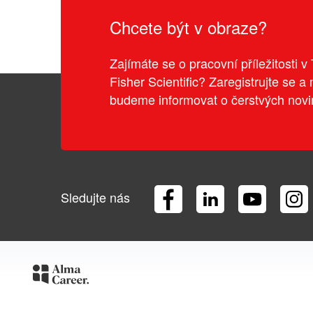
Chcete být v obraze?
Zajímáte se o pracovní příležitosti 
Fisher Scientific? Zaregistrujte se a
budeme informovat o čerstvých novi
Sledujte nás
Facebook
LinkedIn
YouTube
Ins