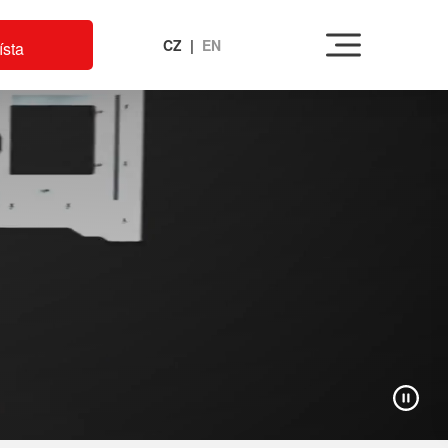
Menu
CZ
|
EN
ísta
Zastav