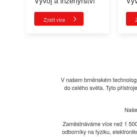
Vývoj a inženýrství
Výv
Zjistit více
Z
V našem brněnském technologic
do celého světa. Tyto přístroj
Naše 
Zaměstnáváme více než 1 500 
odborníky na fyziku, elektroni