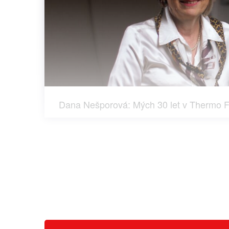
Dana Nešporová: Mých 30 let v Thermo F