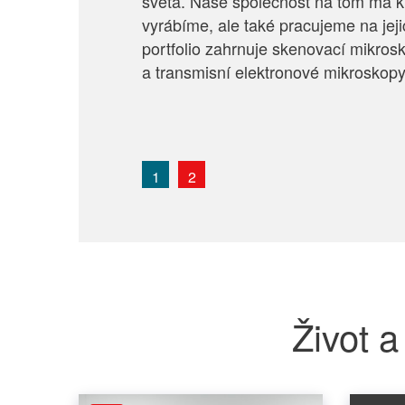
světa. Naše společnost na tom má k
vyrábíme, ale také pracujeme na jej
portfolio zahrnuje skenovací mikro
a transmisní elektronové mikroskopy
1
2
Život a