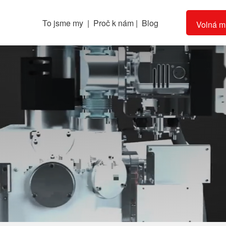
To jsme my
|
Proč k nám
|
Blog
Volná m