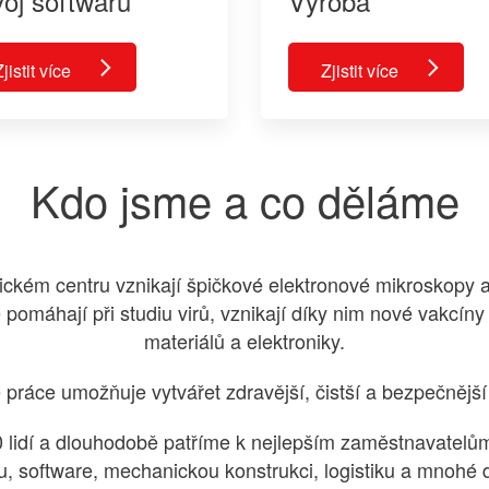
oj softwaru
Výroba
jistit více
Zjistit více
Kdo jsme a co děláme
kém centru vznikají špičkové elektronové mikroskopy 
e pomáhají při studiu virů, vznikají díky nim nové vakcíny
materiálů a elektroniky.
práce umožňuje vytvářet zdravější, čistší a bezpečnější
lidí a dlouhodobě patříme k nejlepším zaměstnavatelům
ku, software, mechanickou konstrukci, logistiku a mnohé