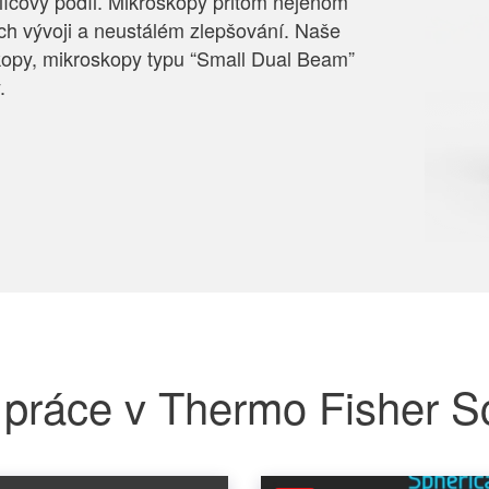
líčový podíl. Mikroskopy přitom nejenom
ich vývoji a neustálém zlepšování. Naše
skopy, mikroskopy typu “Small Dual Beam”
.
 práce v Thermo Fisher Sc