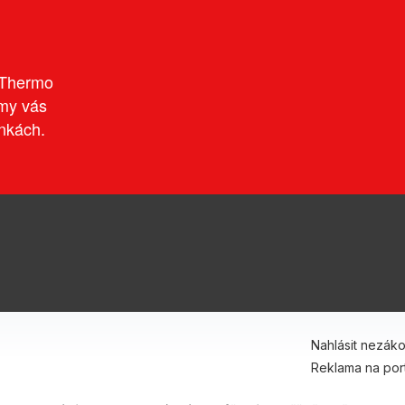
v Thermo
 my vás
nkách.
tagram
Nahlásit nezák
Reklama na por