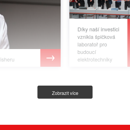
Díky naší investici
vznikla špičková
laboratoř pro
budoucí
isheru
elektrotechniky
Zobrazit více