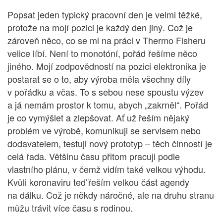
Popsat jeden typický pracovní den je velmi těžké,
protože na mojí pozici je každý den jiný. Což je
zároveň něco, co se mi na práci v Thermo Fisheru
velice líbí. Není to monotóní, pořád řešíme něco
jiného. Mojí zodpovědností na pozici elektronika je
postarat se o to, aby výroba měla všechny díly
v pořádku a včas. To s sebou nese spoustu výzev
a já nemám prostor k tomu, abych „zakrněl“. Pořád
je co vymýšlet a zlepšovat. Ať už řeším nějaký
problém ve výrobě, komunikuji se servisem nebo
dodavatelem, testuji nový prototyp – těch činností je
celá řada. Většinu času přitom pracuji podle
vlastního plánu, v čemž vidím také velkou výhodu.
Kvůli koronaviru teď řeším velkou část agendy
na dálku. Což je někdy náročné, ale na druhu stranu
můžu trávit více času s rodinou.