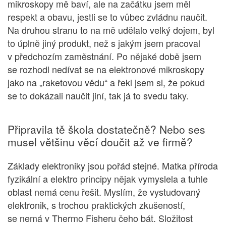
mikroskopy mě baví, ale na začátku jsem měl
respekt a obavu, jestli se to vůbec zvládnu naučit.
Na druhou stranu to na mě udělalo velký dojem, byl
to úplně jiný produkt, než s jakým jsem pracoval
v předchozím zaměstnání. Po nějaké době jsem
se rozhodl nedívat se na elektronové mikroskopy
jako na „raketovou vědu“ a řekl jsem si, že pokud
se to dokázali naučit jiní, tak já to svedu taky.
Připravila tě škola dostatečně? Nebo ses
musel většinu věcí doučit až ve firmě?
Základy elektroniky jsou pořád stejné. Matka příroda
fyzikální a elektro principy nějak vymyslela a tuhle
oblast nemá cenu řešit. Myslím, že vystudovaný
elektronik, s trochou praktických zkušeností,
se nemá v Thermo Fisheru čeho bát. Složitost