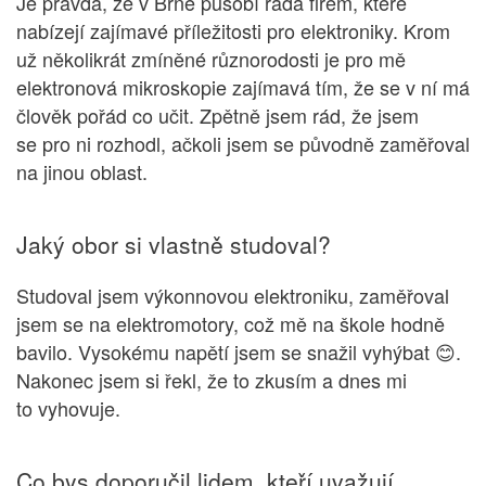
Je pravda, že v Brně působí řada firem, které
nabízejí zajímavé příležitosti pro elektroniky. Krom
už několikrát zmíněné různorodosti je pro mě
elektronová mikroskopie zajímavá tím, že se v ní má
člověk pořád co učit. Zpětně jsem rád, že jsem
se pro ni rozhodl, ačkoli jsem se původně zaměřoval
na jinou oblast.
Jaký obor si vlastně studoval?
Studoval jsem výkonnovou elektroniku, zaměřoval
jsem se na elektromotory, což mě na škole hodně
bavilo. Vysokému napětí jsem se snažil vyhýbat 😊.
Nakonec jsem si řekl, že to zkusím a dnes mi
to vyhovuje.
Co bys doporučil lidem, kteří uvažují